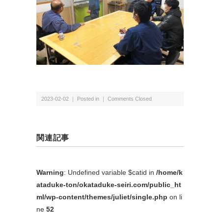
2023-02-02 ｜ Posted in ｜
Comments Closed
関連記事
Warning
: Undefined variable $catid in
/home/k
ataduke-ton/okataduke-seiri.com/public_ht
ml/wp-content/themes/juliet/single.php
on li
ne
52