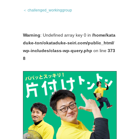
＜ challenged_workinggroup
Warning
: Undefined array key 0 in
/home/kata
duke-ton/okataduke-seiri.com/public_html/
wp-includes/class-wp-query.php
on line
373
8