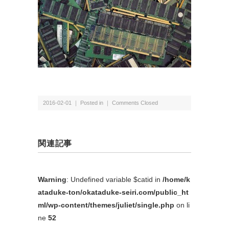
2016-02-01 ｜ Posted in ｜
Comments Closed
関連記事
Warning
: Undefined variable $catid in
/home/k
ataduke-ton/okataduke-seiri.com/public_ht
ml/wp-content/themes/juliet/single.php
on li
ne
52