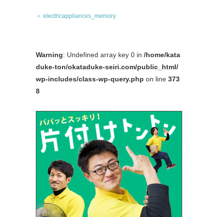
＜ electricappliances_memory
Warning
: Undefined array key 0 in
/home/kata
duke-ton/okataduke-seiri.com/public_html/
wp-includes/class-wp-query.php
on line
373
8