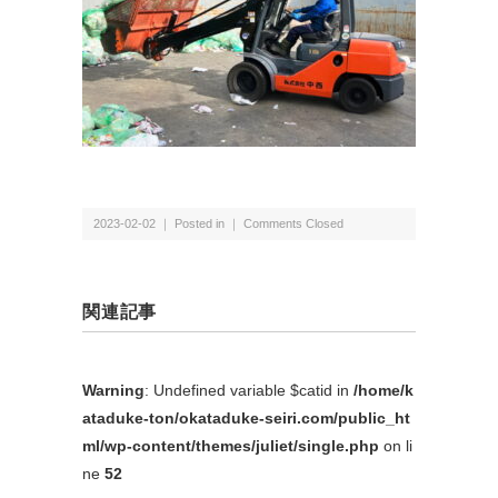
2023-02-02 ｜ Posted in ｜
Comments Closed
関連記事
Warning
: Undefined variable $catid in
/home/k
ataduke-ton/okataduke-seiri.com/public_ht
ml/wp-content/themes/juliet/single.php
on li
ne
52