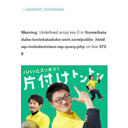
＜ equipment_shovelloader
Warning
: Undefined array key 0 in
/home/kata
duke-ton/okataduke-seiri.com/public_html/
wp-includes/class-wp-query.php
on line
373
8