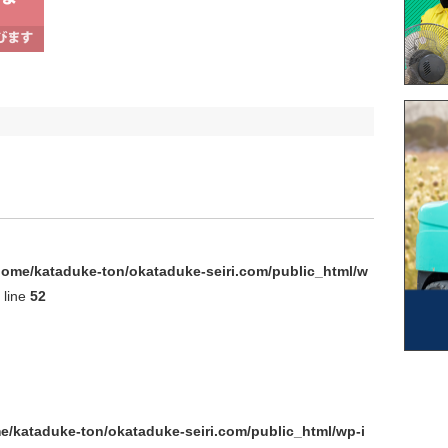
home/kataduke-ton/okataduke-seiri.com/public_html/w
 line
52
e/kataduke-ton/okataduke-seiri.com/public_html/wp-i