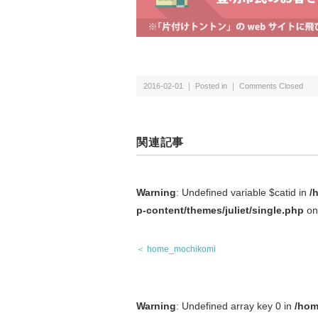
2016-02-01 ｜ Posted in ｜
Comments Closed
関連記事
Warning
: Undefined variable $catid in
/
p-content/themes/juliet/single.php
on
＜ home_mochikomi
Warning
: Undefined array key 0 in
/hom