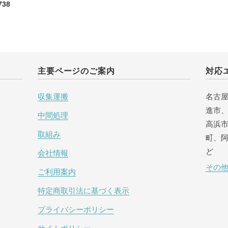
738
主要ページのご案内
対応
収集運搬
名古
進市
中間処理
高浜
取組み
町、
ど
会社情報
その
ご利用案内
特定商取引法に基づく表示
プライバシーポリシー