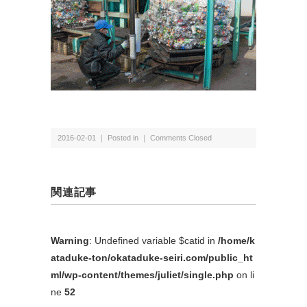
2016-02-01 ｜ Posted in ｜
Comments Closed
関連記事
Warning
: Undefined variable $catid in
/home/k
ataduke-ton/okataduke-seiri.com/public_ht
ml/wp-content/themes/juliet/single.php
on li
ne
52