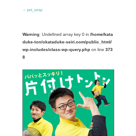
＜ pet_wrap
Warning
: Undefined array key 0 in
/home/kata
duke-ton/okataduke-seiri.com/public_html/
wp-includes/class-wp-query.php
on line
373
8