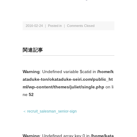
2016-02-24 ｜ Posted in ｜
Comments Closed
関連記事
Warning
: Undefined variable $catid in
/home/k
ataduke-ton/okataduke-seiri.com/public_ht
ml/wp-content/themes/juliet/single.php
on li
ne
52
＜ recruit_salesman_senior-sign
Warning
: Undefined array key 0 in
/home/kata