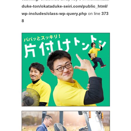
duke-ton/okataduke-seiri.com/public_html/
wp-includes/class-wp-query.php
on line
373
8