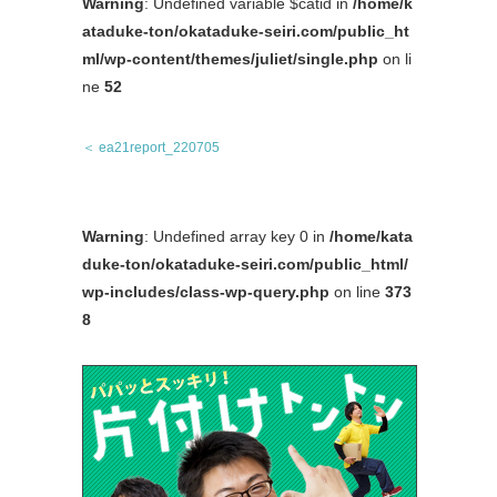
Warning
: Undefined variable $catid in
/home/k
ataduke-ton/okataduke-seiri.com/public_ht
ml/wp-content/themes/juliet/single.php
on li
ne
52
＜ ea21report_220705
Warning
: Undefined array key 0 in
/home/kata
duke-ton/okataduke-seiri.com/public_html/
wp-includes/class-wp-query.php
on line
373
8